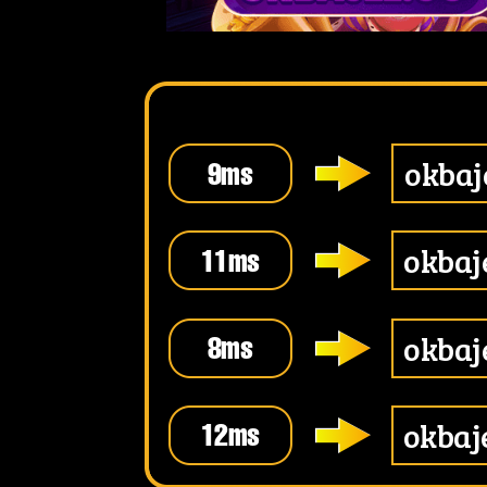
okbaj
9
ms
okbaj
11
ms
okbaj
8
ms
okbaj
12
ms